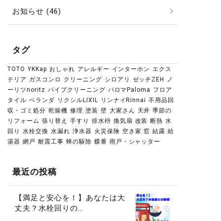
お知らせ (46)
タグ
TOTO
YKKap
おしゃれ
アレルギー
インターホン
エクス
テリア
ガスコンロ
クリーニング
シロアリ
ゼッチZEH
ノ
ーリツnoritz
パイプクリーニング
パロマPaloma
フロア
タイル
ベランダ
リクシルLIXIL
リンナイRinnai
不用品回
収・ゴミ処分
乾燥機
修理
塗装
壁
大家さん
天井
季節の
リフォーム
張り替え
手すり
排水枡
換気扇
改装
断熱
水
回り
水栓交換
水漏れ
浄水器
火災保険
空き家
窓
結露
給
湯器
網戸
耐震工事
蜂の駆除
蝶番
雨戸・シャッター
最近の投稿
【満足と安心を！】あなたは大
丈夫？水栓回りの...