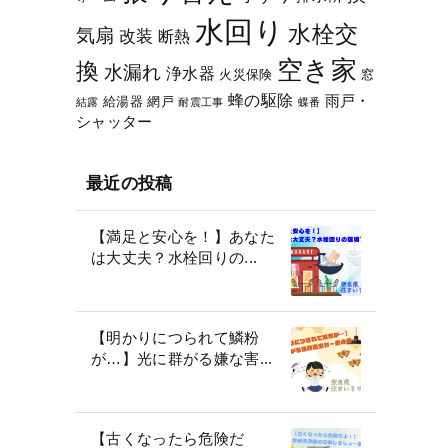
水回り
水栓交
気扇
改装
断熱
空き家
換
水漏れ
浄水器
火災保険
窓
蜂の駆除
雨戸・
給湯器
網戸
結露
耐震工事
蝶番
シャッター
最近の投稿
【満足と安心を！】あなた
は大丈夫？水栓回りの...
【明かりにつられて鱗粉
が…】光に群がる嫌な害...
【古くなったら危険だ