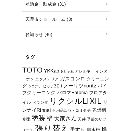
補助金・助成金 (31)
天理市ショールーム (3)
お知らせ (46)
タグ
TOTO
YKKap
アレルギー
インタ
おしゃれ
ガスコンロ
クリーニン
ーホン
エクステリア
ノーリツnoritz
パイ
グ
ゼッチZEH
シロアリ
プクリーニング
パロマPaloma
フロアタ
リクシルLIXIL
リ
イル
ベランダ
ンナイRinnai
乾燥機
不用品回収・ゴミ処分
塗装
壁
大家さん
修理
天井
季節のリフ
張り替え
換
手すり
排水枡
ォーム