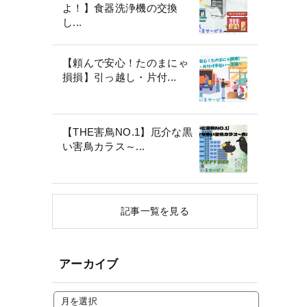
よ！】食器洗浄機の交換
し...
【頼んで安心！たのまにゃ
損損】引っ越し・片付...
【THE害鳥NO.1】厄介な黒
い害鳥カラス～...
記事一覧を見る
アーカイブ