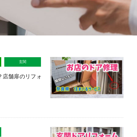
玄関
？店舗扉のリフォ