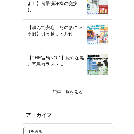
よ！】食器洗浄機の交換
し...
【頼んで安心！たのまにゃ
損損】引っ越し・片付...
【THE害鳥NO.1】厄介な黒
い害鳥カラス～...
記事一覧を見る
アーカイブ