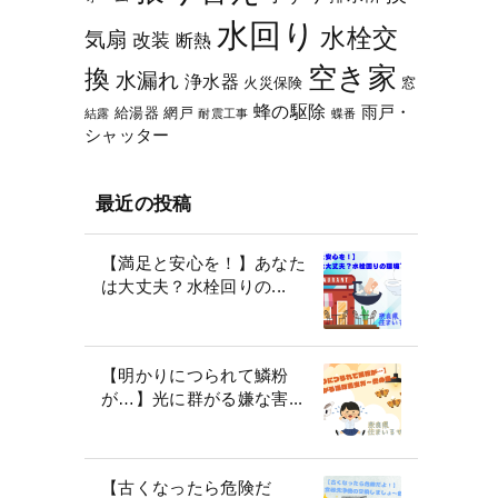
水回り
水栓交
気扇
改装
断熱
空き家
換
水漏れ
浄水器
火災保険
窓
蜂の駆除
雨戸・
給湯器
網戸
結露
耐震工事
蝶番
シャッター
最近の投稿
【満足と安心を！】あなた
は大丈夫？水栓回りの...
【明かりにつられて鱗粉
が…】光に群がる嫌な害...
【古くなったら危険だ