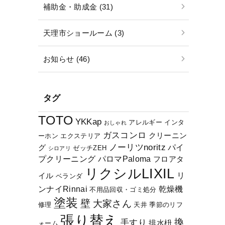
補助金・助成金 (31)
天理市ショールーム (3)
お知らせ (46)
タグ
TOTO
YKKap
アレルギー
インタ
おしゃれ
ガスコンロ
クリーニン
ーホン
エクステリア
ノーリツnoritz
パイ
グ
ゼッチZEH
シロアリ
プクリーニング
パロマPaloma
フロアタ
リクシルLIXIL
リ
イル
ベランダ
ンナイRinnai
乾燥機
不用品回収・ゴミ処分
塗装
壁
大家さん
修理
天井
季節のリフ
張り替え
換
手すり
排水枡
ォーム