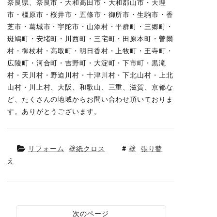
奈良県、奈良市・大和高田市・大和郡山市・天理
市・橿原市・桜井市・五條市・御所市・生駒市・香
芝市・葛城市・宇陀市・山添村・平群町・三郷町・
斑鳩町・安堵町・川西町・三宅町・田原本町・曽爾
村・御杖村・高取町・明日香村・上牧町・王寺町・
広陵町・河合町・吉野町・大淀町・下市町・黒滝
村・天川村・野迫川村・十津川村・下北山村・上北
山村・川上村、大阪、和歌山、三重、滋賀、京都な
ど、たくさんの地域からお問い合わせ頂いておりま
す。ありがとうございます。
リフォーム
壁紙クロス
壁
張り替
え