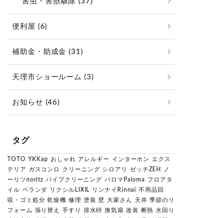
害虫・害獣駆除 (37)
便利屋 (6)
補助金・助成金 (31)
天理市ショールーム (3)
お知らせ (46)
タグ
TOTO
YKKap
おしゃれ
アレルギー
インターホン
エクス
テリア
ガスコンロ
クリーニング
シロアリ
ゼッチZEH
ノ
ーリツnoritz
パイプクリーニング
パロマPaloma
フロアタ
イル
ベランダ
リクシルLIXIL
リンナイRinnai
不用品回
収・ゴミ処分
乾燥機
修理
塗装
壁
大家さん
天井
季節のリ
フォーム
張り替え
手すり
排水枡
換気扇
改装
断熱
水回り