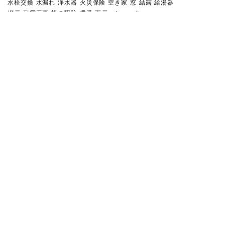
水栓交換
水漏れ
浄水器
火災保険
空き家
窓
結露
給湯器
網戸
耐震工事
蜂の駆除
蝶番
雨戸・シャッター
最近の投稿
【満足と安心を！】あなたは大
丈夫？水栓回りの...
【明かりにつられて鱗粉が…】光
に群がる嫌な害...
【古くなったら危険だよ！】食
器洗浄機の交換し...
【頼んで安心！たのまにゃ損