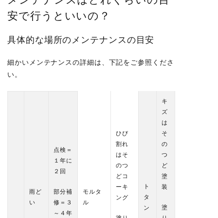
安で行うといいの？
具体的な場所のメンテナンスの目安
細かいメンテナンスの詳細は、下記をご参照くださ
い。
キ
ズ
は
ひび
そ
割れ
の
点検＝
はそ
つ
１年に
のつ
ど
２回
どコ
塗
ト
ーキ
装
雨ど
部分補
モルタ
タ
ング
い
修＝３
ル
塗
ン
～４年
塗り
り