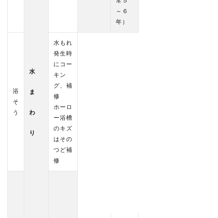
常５
～６
年）
水もれ
発生時
にコー
水
キン
グ、補
浴
ま
修
そ
ホーロ
う
わ
ー浴槽
のキズ
り
はその
つど補
修