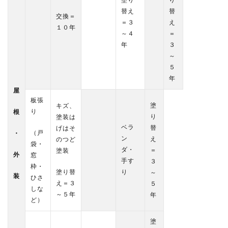
替え
替
交換＝
＝３
え
１０年
～４
＝
年
３
～
５
年
屋
板張
塗
キズ、
り
根
り
塗装は
ベラ
替
げはそ
（戸
・
ン
え
のつど
袋・
ダ・
＝
塗装
外
窓
手す
３
枠・
塗り替
り
～
装
ひさ
え＝３
５
しな
～５年
年
ど）
塗