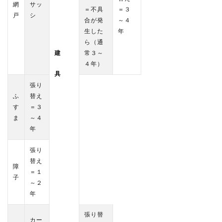
網
サッ
＝不具
＝３
戸
シ
合が発
～４
生した
年
ら（通
建
常３～
４年）
具
張り
ふ
替え
す
＝３
ま
～４
年
張り
替え
障
＝１
子
～２
年
張り替
カー