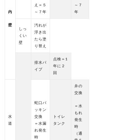
え＝５
～７
内
～７年
年
壁
汚れが
しっ
浮き出
くい
たら塗
壁
り替え
点検＝1
排水パ
年に２
イプ
回
弁の
交換
蛇口パ
＝水
ッキン
もれ
水
交換
トイレ
発生
道
＝水漏
タンク
時
れ発生
（通
時