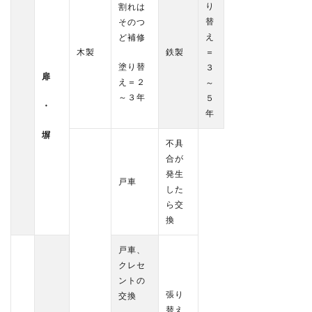
り
割れは
替
そのつ
え
ど補修
木製
鉄製
＝
塗り替
３
扉
え＝２
～
～３年
５
・
年
塀
不具
合が
発生
戸車
した
ら交
換
戸車、
クレセ
ントの
張り
交換
替え