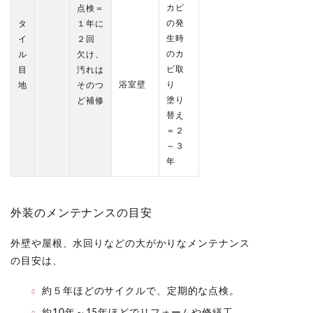
カビ
点検＝
の発
タ
１年に
生時
イ
２回
のカ
ル
欠け、
ビ取
目
汚れは
浴室壁
り
地
そのつ
塗り
ど補修
替え
＝２
～３
年
外装のメンテナンスの目安
外壁や屋根、水回りなどの大がかりなメンテナンス
の目安は、
約５年ほどのサイクルで、定期的な点検。
約10年～15年ほどでリフォームや修繕工