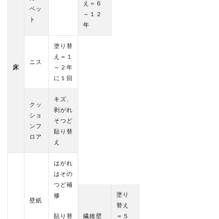
え＝６
ペッ
～１２
ト
年
塗り替
え＝１
ニス
床
～２年
に１回
キズ、
クッ
剥がれ
ショ
そつど
ンフ
貼り替
ロア
え
はがれ
はその
つど補
塗り
修
壁紙
替え
貼り替
繊維壁
＝５