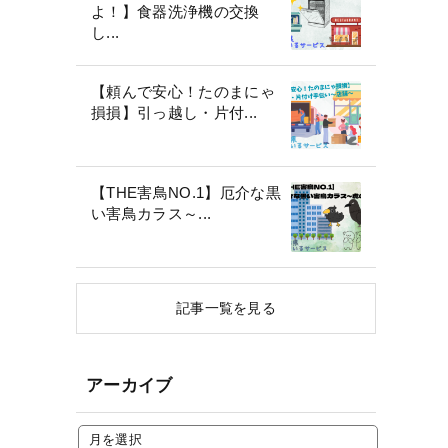
よ！】食器洗浄機の交換
し...
【頼んで安心！たのまにゃ
損損】引っ越し・片付...
【THE害鳥NO.1】厄介な黒
い害鳥カラス～...
記事一覧を見る
アーカイブ