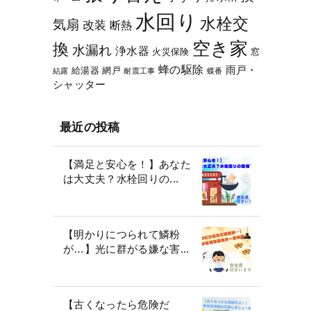
水回り
水栓交
気扇
改装
断熱
空き家
換
水漏れ
浄水器
火災保険
窓
蜂の駆除
雨戸・
給湯器
網戸
結露
耐震工事
蝶番
シャッター
最近の投稿
【満足と安心を！】あなた
は大丈夫？水栓回りの...
【明かりにつられて鱗粉
が…】光に群がる嫌な害...
【古くなったら危険だ