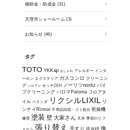
補助金・助成金 (31)
天理市ショールーム (3)
お知らせ (46)
タグ
TOTO
YKKap
アレルギー
インタ
おしゃれ
ガスコンロ
クリーニン
ーホン
エクステリア
ノーリツnoritz
パイ
グ
ゼッチZEH
シロアリ
プクリーニング
パロマPaloma
フロアタ
リクシルLIXIL
リ
イル
ベランダ
ンナイRinnai
乾燥機
不用品回収・ゴミ処分
塗装
壁
大家さん
修理
天井
季節のリフ
張り替え
換
手すり
排水枡
ォーム