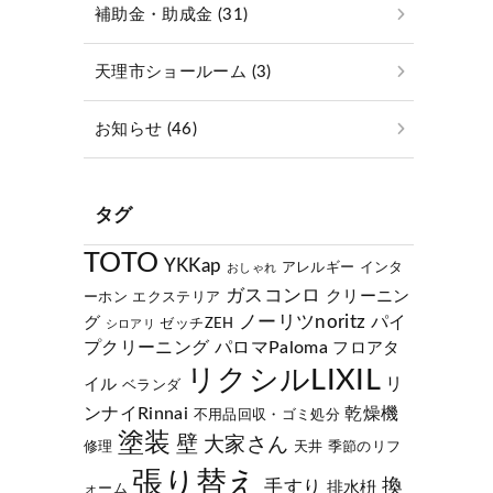
補助金・助成金 (31)
天理市ショールーム (3)
お知らせ (46)
タグ
TOTO
YKKap
アレルギー
インタ
おしゃれ
ガスコンロ
クリーニン
ーホン
エクステリア
ノーリツnoritz
パイ
グ
ゼッチZEH
シロアリ
プクリーニング
パロマPaloma
フロアタ
リクシルLIXIL
リ
イル
ベランダ
ンナイRinnai
乾燥機
不用品回収・ゴミ処分
塗装
壁
大家さん
修理
天井
季節のリフ
張り替え
換
手すり
排水枡
ォーム