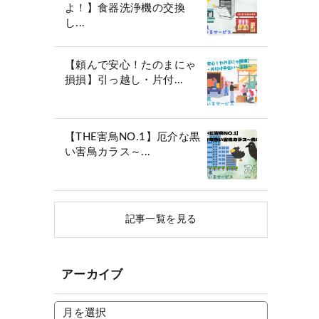
よ！】食器洗浄機の交換
し...
【頼んで安心！たのまにゃ
損損】引っ越し・片付...
【THE害鳥NO.1】厄介な黒
い害鳥カラス～...
記事一覧を見る
アーカイブ