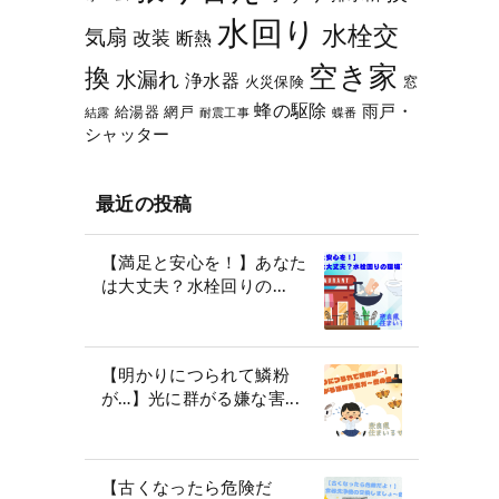
水回り
水栓交
気扇
改装
断熱
空き家
換
水漏れ
浄水器
火災保険
窓
蜂の駆除
雨戸・
給湯器
網戸
結露
耐震工事
蝶番
シャッター
最近の投稿
【満足と安心を！】あなた
は大丈夫？水栓回りの...
【明かりにつられて鱗粉
が…】光に群がる嫌な害...
【古くなったら危険だ