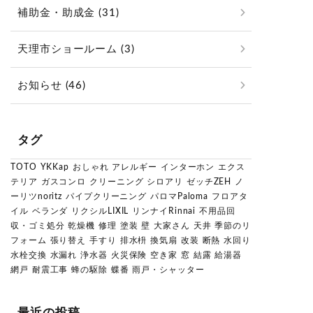
補助金・助成金 (31)
天理市ショールーム (3)
お知らせ (46)
タグ
TOTO
YKKap
おしゃれ
アレルギー
インターホン
エクス
テリア
ガスコンロ
クリーニング
シロアリ
ゼッチZEH
ノ
ーリツnoritz
パイプクリーニング
パロマPaloma
フロアタ
イル
ベランダ
リクシルLIXIL
リンナイRinnai
不用品回
収・ゴミ処分
乾燥機
修理
塗装
壁
大家さん
天井
季節のリ
フォーム
張り替え
手すり
排水枡
換気扇
改装
断熱
水回り
水栓交換
水漏れ
浄水器
火災保険
空き家
窓
結露
給湯器
網戸
耐震工事
蜂の駆除
蝶番
雨戸・シャッター
最近の投稿