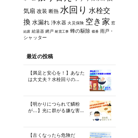
水回り
水栓交
気扇
改装
断熱
空き家
換
水漏れ
浄水器
火災保険
窓
蜂の駆除
雨戸・
給湯器
網戸
結露
耐震工事
蝶番
シャッター
最近の投稿
【満足と安心を！】あなた
は大丈夫？水栓回りの...
【明かりにつられて鱗粉
が…】光に群がる嫌な害...
【古くなったら危険だ