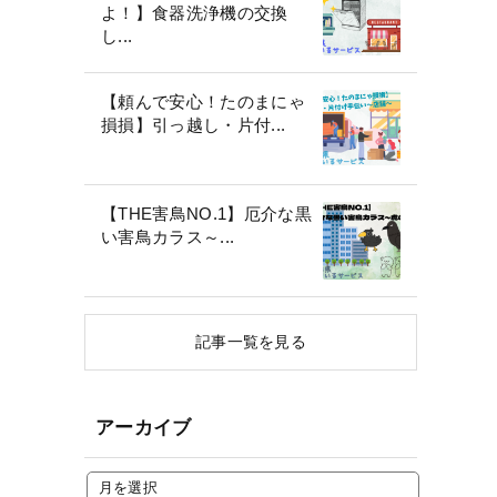
よ！】食器洗浄機の交換
し...
【頼んで安心！たのまにゃ
損損】引っ越し・片付...
【THE害鳥NO.1】厄介な黒
い害鳥カラス～...
記事一覧を見る
アーカイブ