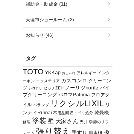
補助金・助成金 (31)
天理市ショールーム (3)
お知らせ (46)
タグ
TOTO
YKKap
アレルギー
インタ
おしゃれ
ガスコンロ
クリーニン
ーホン
エクステリア
ノーリツnoritz
パイ
グ
ゼッチZEH
シロアリ
プクリーニング
パロマPaloma
フロアタ
リクシルLIXIL
リ
イル
ベランダ
ンナイRinnai
乾燥機
不用品回収・ゴミ処分
塗装
壁
大家さん
修理
天井
季節のリフ
張り替え
換
手すり
排水枡
ォーム