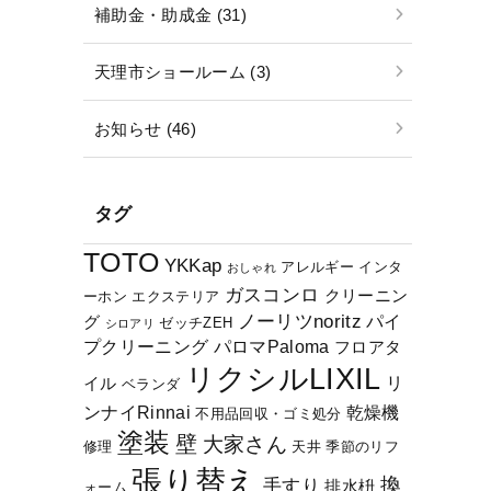
補助金・助成金 (31)
天理市ショールーム (3)
お知らせ (46)
タグ
TOTO
YKKap
アレルギー
インタ
おしゃれ
ガスコンロ
クリーニン
ーホン
エクステリア
ノーリツnoritz
パイ
グ
ゼッチZEH
シロアリ
プクリーニング
パロマPaloma
フロアタ
リクシルLIXIL
リ
イル
ベランダ
ンナイRinnai
乾燥機
不用品回収・ゴミ処分
塗装
壁
大家さん
修理
天井
季節のリフ
張り替え
換
手すり
排水枡
ォーム