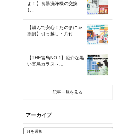
よ！】食器洗浄機の交換
し...
【頼んで安心！たのまにゃ
損損】引っ越し・片付...
【THE害鳥NO.1】厄介な黒
い害鳥カラス～...
記事一覧を見る
アーカイブ