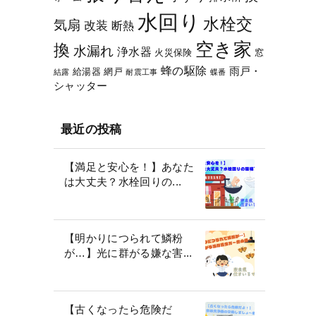
水回り
水栓交
気扇
改装
断熱
空き家
換
水漏れ
浄水器
火災保険
窓
蜂の駆除
雨戸・
給湯器
網戸
結露
耐震工事
蝶番
シャッター
最近の投稿
【満足と安心を！】あなた
は大丈夫？水栓回りの...
【明かりにつられて鱗粉
が…】光に群がる嫌な害...
【古くなったら危険だ