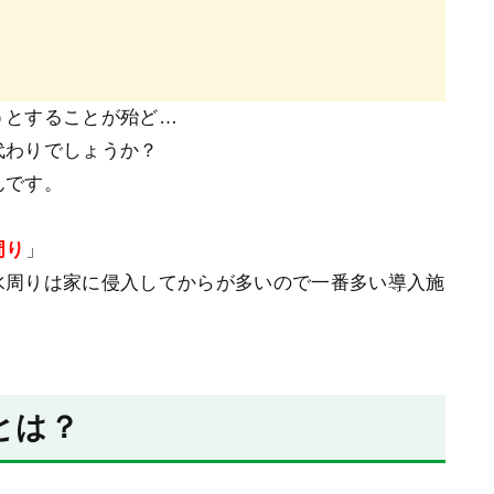
うとすることが殆ど…
代わりでしょうか？
んです。
周り
」
水周りは家に侵入してからが多いので一番多い導入施
。
とは？