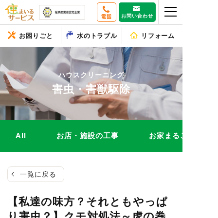
お問い合わせ
電話
お困りごと
水のトラブル
リフォーム
ハウスクリーニング
害虫・害獣駆除
All
お店・施設の工事
お家まるごとリフ
一覧に戻る
【私達の味方？それともやっぱ
り害虫？】クモ対処法～虎の巻