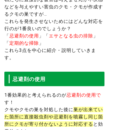
などを与えやすい害虫のクモ・クモが作成す
るクモの巣ですが…
これらを発生させないためにはどんな対応を
行のが1番良いのでしょうか？
「
忌避剤の使用
」「
エサとなる虫の排除
」
「
定期的な掃除
」
これら3点を中心に紹介・説明していきま
す。
忌避剤の使用
1番効果的と考えられるのが
忌避剤の使用で
す！
クモやクモの巣を対処した後に
巣が出来てい
た箇所に直接殺虫剤や忌避剤を噴霧し同じ箇
所にクモが寄り付かないように対応する
と効