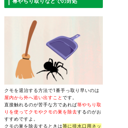
箒やちり取りなどでの対処
クモを退治する方法で1番手っ取り早いのは
屋内から外へ追い出すこと
です。
直接触れるのが苦手な方であれば
箒やちり取
りを使ってクモやクモの巣を除去
する
のがお
すすめですよ。
クモの巣を除去するときは
箒に排水口用ネッ