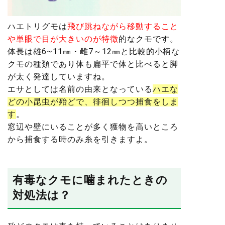
ハエトリグモは
飛び跳ねながら移動すること
や単眼で目が大きいのが特徴
的なクモです。
体長は雄6~11㎜・雌7～12㎜と比較的小柄な
クモの種類であり体も扁平で体と比べると脚
が太く発達していますね。
エサとしては名前の由来となっている
ハエな
どの小昆虫が殆どで、徘徊しつつ捕食をしま
す
。
窓辺や壁にいることが多く獲物を高いところ
から捕食する時のみ糸を引きますよ。
有毒なクモに噛まれたときの
対処法は？