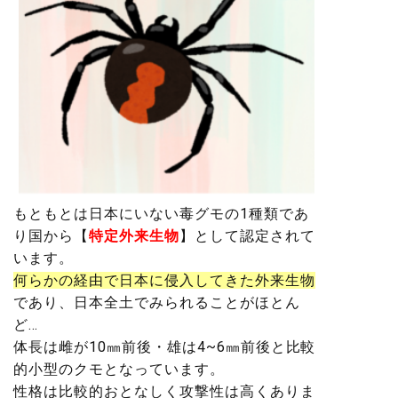
もともとは
日本にいない毒グモの1種類
であ
り国から【
特定外来生物
】として認定されて
います。
何らかの経由で日本に侵入してきた外来生物
であり、日本全土でみられることがほとん
ど…
体長は雌が10㎜前後・雄は4~6㎜前後と比較
的小型のクモ
となっています。
性格は比較的おとなしく攻撃性は高くありま