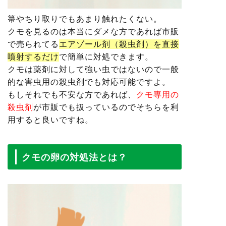
箒やちり取りでもあまり触れたくない。
クモを見るのは本当にダメな方であれば市販
で売られてる
エアゾール剤（殺虫剤）を直接
噴射するだけ
で簡単に対処できます。
クモは
薬剤に対して強い虫ではないので一般
的な害虫用の殺虫剤でも対応可能
ですよ。
もしそれでも不安な方であれば、
クモ専用の
殺虫剤
が市販でも扱っているのでそちらを利
用すると良いですね。
クモの卵の対処法とは？