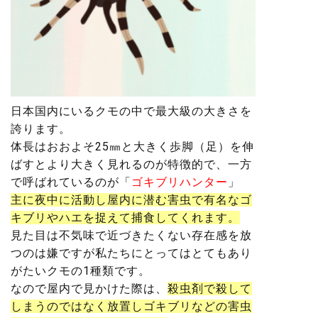
日本国内にいるクモの中で最大級の大きさ
を
誇ります。
体長はおおよそ25㎜と大きく歩脚（足）を伸
ばすとより大きく見れるのが特徴的で、一方
で呼ばれているのが「
ゴキブリハンター
」
主に
夜中に活動し屋内に潜む害虫で有名なゴ
キブリやハエを捉えて捕食
してくれます。
見た目は不気味で近づきたくない存在感を放
つのは嫌ですが私たちにとってはとてもあり
がたいクモの1種類です。
なので屋内で見かけた際は、
殺虫剤で殺して
しまうのではなく放置しゴキブリなどの害虫