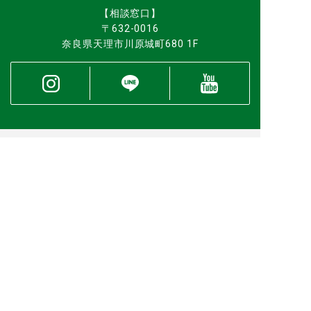
【相談窓口】
〒632-0016
奈良県天理市川原城町680 1F
トップページ
住まいるサービスとは
お困りごと
水のトラブル
リフォーム
サービス事例
お客様の声
ブログ
会社案内
お問い合わせ